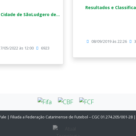
Resultados e Classific
 Cidade de SãoLudgero de...
08/09/2019 às 22:26
7/05/2022 às 12:00
6923
Vale | Filiada a Federação Catarinense de Futebol – CGC 01.274.205/001-28