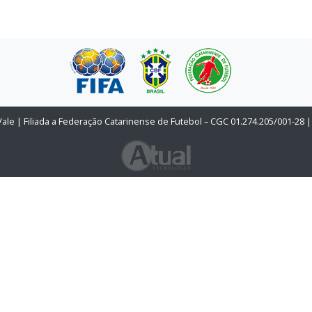
Vale | Filiada a Federação Catarinense de Futebol – CGC 01.274.205/001-28