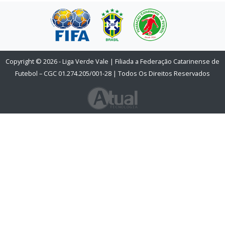
Copyright © 2026 - Liga Verde Vale | Filiada a Federação Catarinense de
Futebol – CGC 01.274.205/001-28 | Todos Os Direitos Reservados