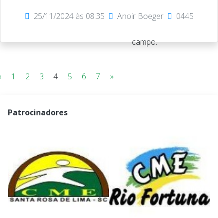
25/11/2024 às 08:35
Anoir Boeger
0445
campo.
«
1
2
3
4
5
6
7
»
Patrocinadores