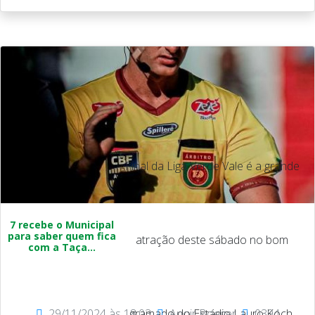
Final da Liga Verde Vale é a grande
7 recebe o Municipal
para saber quem fica
atração deste sábado no bom
com a Taça...
29/11/2024 às 18:03
gramado do Estádio Lauro Koch.
Anoir Boeger
0394